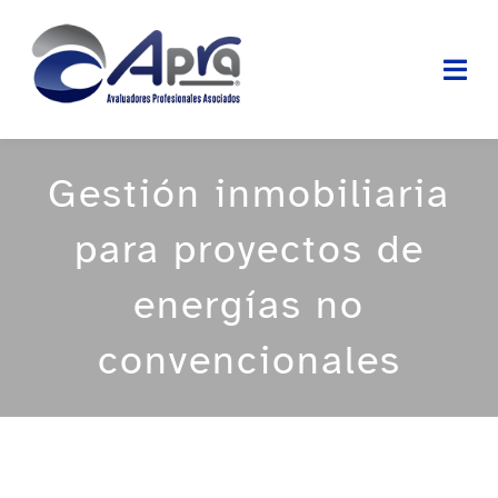
Skip
to
Togg
content
Navi
INICIO
Gestión inmobiliaria
NOSOTROS
para proyectos de
SERVICIOS
energías no
convencionales
PROYECTOS
TRABAJE CON NOSOTROS
CONTÁCTENOS