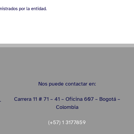
strados por la entidad.
Nos puede contactar en:
Carrera 11 # 71 – 41 – Oficina 607 – Bogotá –
.
Colombia
(+57) 1 3177859