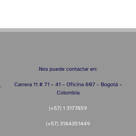
Nos puede contactar en:
Carrera 11 # 71 – 41 – Oficina 607 – Bogotá –
.
Colombia
(+57) 1 3177859
(+57) 3184351449