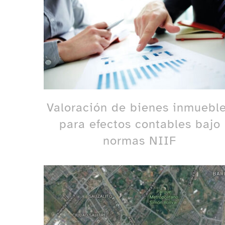
Valoración de bienes inmuebl
para efectos contables bajo
normas NIIF