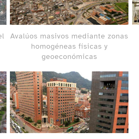
el
Avalúos masivos mediante zonas
homogéneas físicas y
geoeconómicas