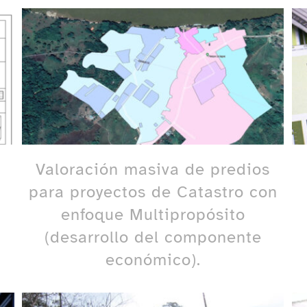
Valoración masiva de predios
para proyectos de Catastro con
enfoque Multipropósito
(desarrollo del componente
económico).