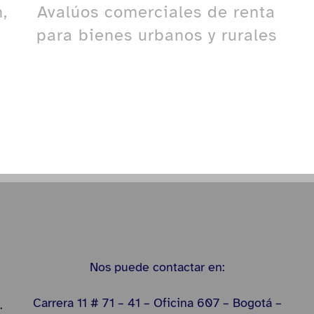
,
Avalúos comerciales de renta
para bienes urbanos y rurales
Nos puede contactar en:
Carrera 11 # 71 – 41 – Oficina 607 – Bogotá –
.